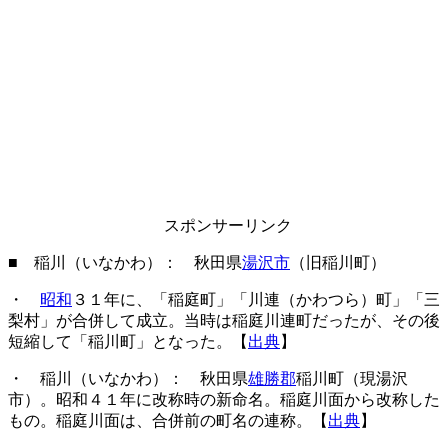
スポンサーリンク
■ 稲川（いなかわ）： 秋田県
湯沢市
（旧稲川町）
・
昭和
３１年に、「稲庭町」「川連（かわつら）町」「三
梨村」が合併して成立。当時は稲庭川連町だったが、その後
短縮して「稲川町」となった。【
出典
】
・ 稲川（いなかわ）： 秋田県
雄勝郡
稲川町（現湯沢
市）。昭和４１年に改称時の新命名。稲庭川面から改称した
もの。稲庭川面は、合併前の町名の連称。【
出典
】