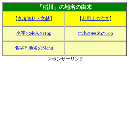
「稲川」の地名の由来
【
参考資料・文献
】
【
利用上の注意
】
名字の由来のTop
地名の由来のTop
名字と地名のMenu
スポンサーリンク