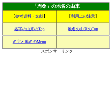
「周桑」の地名の由来
【
参考資料・文献
】
【
利用上の注意
】
名字の由来のTop
地名の由来のTop
名字と地名のMenu
スポンサーリンク