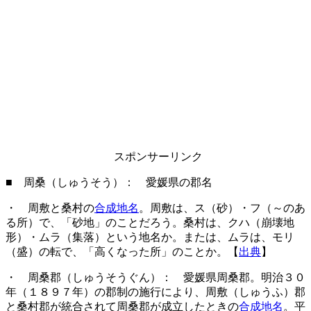
スポンサーリンク
■ 周桑（しゅうそう）： 愛媛県の郡名
・ 周敷と桑村の
合成地名
。周敷は、ス（砂）・フ（～のあ
る所）で、「砂地」のことだろう。桑村は、クハ（崩壊地
形）・ムラ（集落）という地名か。または、ムラは、モリ
（盛）の転で、「高くなった所」のことか。【
出典
】
・ 周桑郡（しゅうそうぐん）： 愛媛県周桑郡。明治３０
年（１８９７年）の郡制の施行により、周敷（しゅうふ）郡
と桑村郡が統合されて周桑郡が成立したときの
合成地名
。平