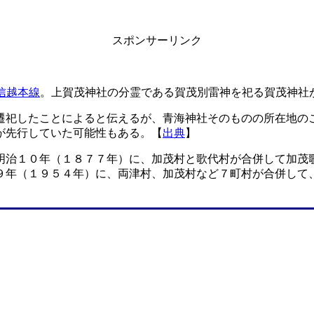
スポンサーリンク
信越本線
。上賀茂神社の分霊である賀茂別雷神を祀る賀茂神社
遷祀したことによると伝えるが、青海神社そのものの所在地の
が先行していた可能性もある。【
出典
】
明治１０年（１８７７年）に、加茂村と歌代村が合併して加茂
９年（１９５４年）に、両津村、加茂村など７町村が合併して