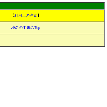
【
利用上の注意
】
地名の由来のTop