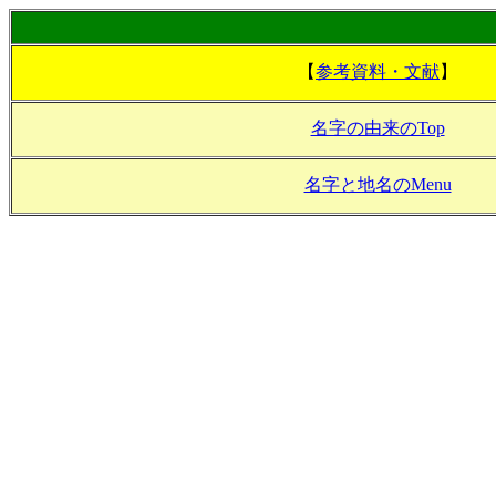
【
参考資料・文献
】
名字の由来のTop
名字と地名のMenu