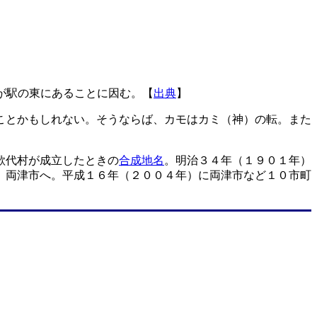
が駅の東にあることに因む。【
出典
】
ことかもしれない。そうならば、カモはカミ（神）の転。また
歌代村が成立したときの
合成地名
。明治３４年（１９０１年）
、両津市へ。平成１６年（２００４年）に両津市など１０市町