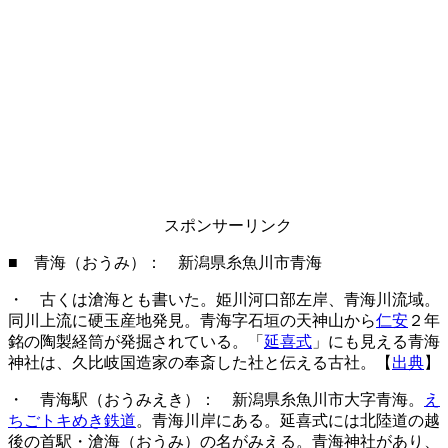
スポンサーリンク
■ 青海（おうみ）： 新潟県糸魚川市青海
・ 古くは滄海とも書いた。姫川河口部左岸、青海川流域。
同川上流に硬玉産地発見。青海字石垣の天神山から
仁安
２年
銘の陶製経筒が発掘されている。「
延喜式
」にも見える青海
神社は、久比岐国造家の奉斎した社と伝える古社。【
出典
】
・ 青海駅（おうみえき）： 新潟県糸魚川市大字青海。
え
ちごトキめき鉄道
。青海川岸にある。延喜式には北陸道の越
後の首駅・滄海（おうみ）の名がみえる。青海神社があり、