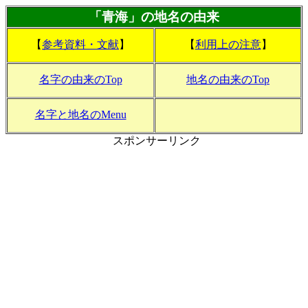
「青海」の地名の由来
【
参考資料・文献
】
【
利用上の注意
】
名字の由来のTop
地名の由来のTop
名字と地名のMenu
スポンサーリンク