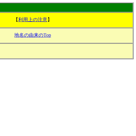
【
利用上の注意
】
地名の由来のTop