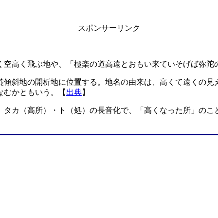
スポンサーリンク
く空高く飛ぶ地や、「極楽の道高遠とおもい来ていそげば弥陀
麓傾斜地の開析地に位置する。地名の由来は、高くて遠くの見
なむかともいう。【
出典
】
。タカ（高所）・ト（処）の長音化で、「高くなった所」のこ