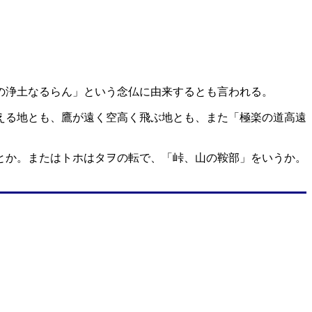
の浄土なるらん」という念仏に由来するとも言われる。
える地とも、鷹が遠く空高く飛ぶ地とも、また「極楽の道高遠
とか。またはトホはタヲの転で、「峠、山の鞍部」をいうか。