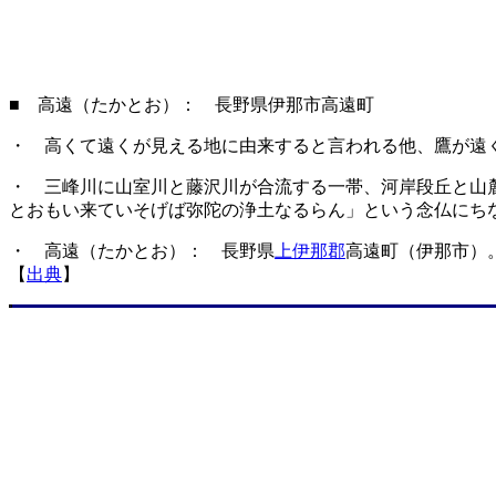
■ 高遠（たかとお）： 長野県伊那市高遠町
・ 高くて遠くが見える地に由来すると言われる他、鷹が遠
・ 三峰川に山室川と藤沢川が合流する一帯、河岸段丘と山
とおもい来ていそげば弥陀の浄土なるらん」という念仏にち
・ 高遠（たかとお）： 長野県
上伊那郡
高遠町（伊那市）
【
出典
】