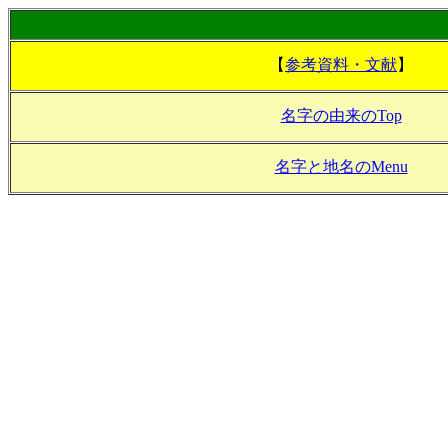
【
参考資料・文献
】
名字の由来のTop
名字と地名のMenu