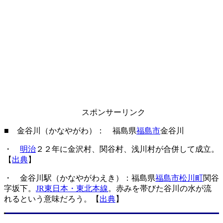
スポンサーリンク
■ 金谷川（かなやがわ）： 福島県
福島市
金谷川
・
明治
２２年に金沢村、関谷村、浅川村が合併して成立。
【
出典
】
・ 金谷川駅（かなやがわえき）：福島県
福島市松川町
関谷
字坂下。
JR東日本・東北本線
。赤みを帯びた谷川の水が流
れるという意味だろう。【
出典
】