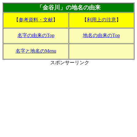
「金谷川」の地名の由来
【
参考資料・文献
】
【
利用上の注意
】
名字の由来のTop
地名の由来のTop
名字と地名のMenu
スポンサーリンク