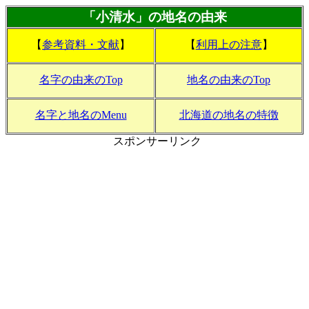
「小清水」の地名の由来
【
参考資料・文献
】
【
利用上の注意
】
名字の由来のTop
地名の由来のTop
名字と地名のMenu
北海道の地名の特徴
スポンサーリンク