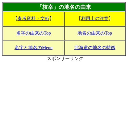
「枝幸」の地名の由来
【
参考資料・文献
】
【
利用上の注意
】
名字の由来のTop
地名の由来のTop
名字と地名のMenu
北海道の地名の特徴
スポンサーリンク