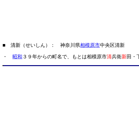
■ 清新（せいしん）： 神奈川県
相模原市
中央区清新
・
昭和
３９年からの町名で、もとは相模原市
清
兵衛
新
田・