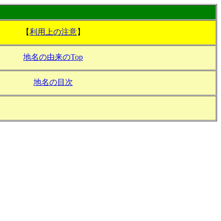
【
利用上の注意
】
地名の由来のTop
地名の目次