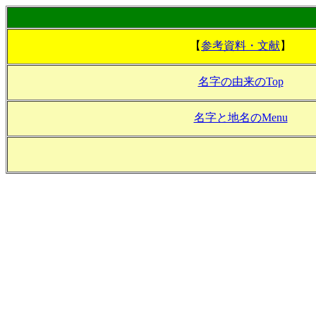
【
参考資料・文献
】
名字の由来のTop
名字と地名のMenu