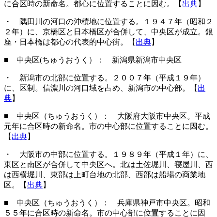
に合区時の新命名。都心に位置することに因む。【
出典
】
・ 隅田川の河口の沖積地に位置する。１９４７年（昭和２
２年）に、京橋区と日本橋区が合併して、中央区が成立。銀
座・日本橋は都心の代表的中心街。【
出典
】
■ 中央区(ちゅうおうく）： 新潟県新潟市中央区
・ 新潟市の北部に位置する。２００７年（平成１９年）
に、区制。信濃川の河口域を占め、新潟市の中心部。【
出
典
】
■ 中央区（ちゅうおうく）： 大阪府大阪市中央区。平成
元年に合区時の新命名。市の中心部に位置することに因む。
【
出典
】
・ 大阪市の中部に位置する。１９８９年（平成１年）に、
東区と南区が合併して中央区へ。北は土佐堀川、寝屋川、西
は西横堀川、東部は上町台地の北部、西部は船場の商業地
区。【
出典
】
■ 中央区（ちゅうおうく）： 兵庫県神戸市中央区。昭和
５５年に合区時の新命名。市の中心部に位置することに因