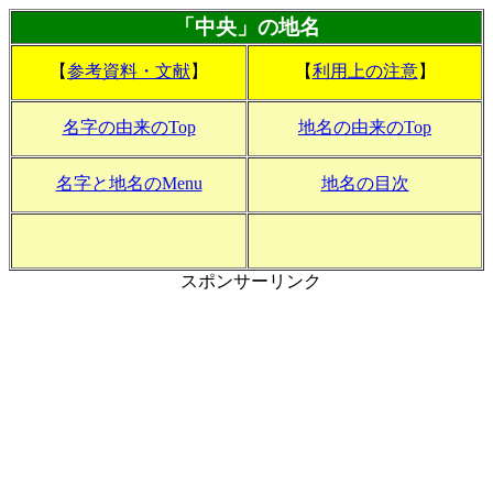
「中央」の地名
【
参考資料・文献
】
【
利用上の注意
】
名字の由来のTop
地名の由来のTop
名字と地名のMenu
地名の目次
スポンサーリンク