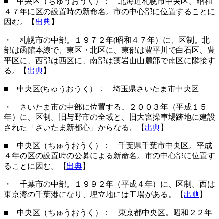
■ 中央区（ちゅうおうく）： 北海道札幌市中央区。昭和
４７年に区の設置時の新命名。市の中心部に位置することに
因む。【
出典
】
・ 札幌市の中部。１９７２年(昭和４７年）に、区制。北
部は函館本線で、東区・北区に、東部は豊平川で白石区、豊
平区に、西部は西区に、南部は藻岩山山麓部で南区に隣接す
る。【
出典
】
■ 中央区(ちゅうおうく）： 埼玉県さいたま市中央区
・ さいたま市の中部に位置する。２００３年（平成１５
年）に、区制。旧与野市の全域と、旧大宮操車場跡地に建設
された「さいたま新都心」からなる。【
出典
】
■ 中央区（ちゅうおうく）： 千葉県千葉市中央区。平成
４年の区の設置時の公募による新命名。市の中心部に位置す
ることに因む。【
出典
】
・ 千葉市の中部。１９９２年（平成４年）に、区制。西は
東京湾の千葉港になり、埋立地には工場がある。【
出典
】
■ 中央区（ちゅうおうく）： 東京都中央区。昭和２２年