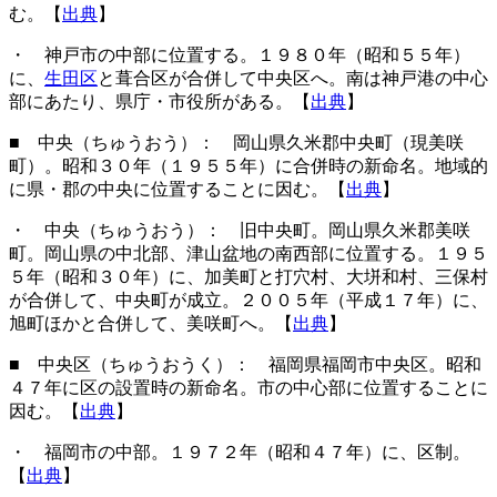
む。【
出典
】
・ 神戸市の中部に位置する。１９８０年（昭和５５年）
に、
生田区
と葺合区が合併して中央区へ。南は神戸港の中心
部にあたり、県庁・市役所がある。【
出典
】
■ 中央（ちゅうおう）： 岡山県久米郡中央町（現美咲
町）。昭和３０年（１９５５年）に合併時の新命名。地域的
に県・郡の中央に位置することに因む。【
出典
】
・ 中央（ちゅうおう）： 旧中央町。岡山県久米郡美咲
町。岡山県の中北部、津山盆地の南西部に位置する。１９５
５年（昭和３０年）に、加美町と打穴村、大垪和村、三保村
が合併して、中央町が成立。２００５年（平成１７年）に、
旭町ほかと合併して、美咲町へ。【
出典
】
■ 中央区（ちゅうおうく）： 福岡県福岡市中央区。昭和
４７年に区の設置時の新命名。市の中心部に位置することに
因む。【
出典
】
・ 福岡市の中部。１９７２年（昭和４７年）に、区制。
【
出典
】