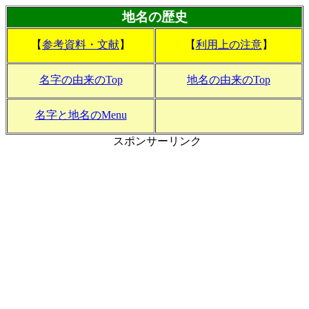
地名の歴史
【
参考資料・文献
】
【
利用上の注意
】
名字の由来のTop
地名の由来のTop
名字と地名のMenu
スポンサーリンク