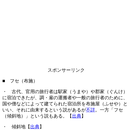
スポンサーリンク
■ フセ（布施）
・ 古代、官用の旅行者は駅家（うまや）や郡家（ぐんけ）
に宿泊できたが、調・雇の運搬者や一般の旅行者のために、
国や僧などによって建てられた宿泊所を布施屋（ふせや）と
いい、それに由来するという説があるが
不詳
。一方「フセ
（傾斜地）」という説もある。【
出典
】
・ 傾斜地【
出典
】