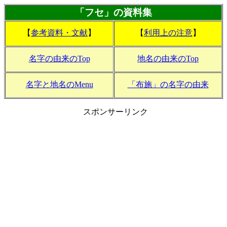
「フセ」の資料集
【
参考資料・文献
】
【
利用上の注意
】
名字の由来のTop
地名の由来のTop
名字と地名のMenu
「布施」の名字の由来
スポンサーリンク