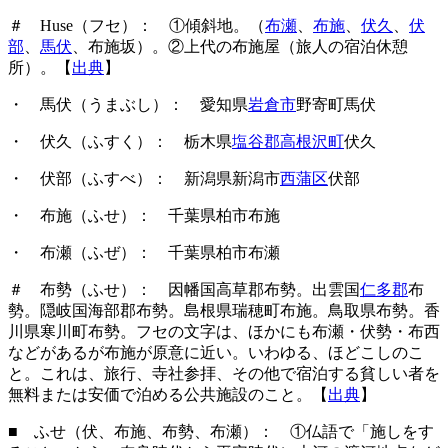
＃ Huse（フセ）： ①傾斜地。（
布瀬
、
布施
、
伏久
、
伏
部
、
馬伏
、布施坂）。②上代の布施屋（旅人の宿泊休憩
所）。【
出典
】
・ 馬伏（うまぶし）
： 愛知県
岩倉市
野寄町馬伏
・ 伏久（ふすく）
： 栃木県
塩谷郡高根沢町
伏久
・ 伏部（ふすべ）
： 新潟県新潟市
西蒲区
伏部
・ 布施（ふせ）
： 千葉県柏市布施
・ 布瀬（ふぜ）
： 千葉県柏市布瀬
＃ 布勢（ふせ）： 因幡国高草郡布勢。出雲国
仁多郡
布
勢。隠岐国海部郡布勢。島根県瑞穂町布施。鳥取県布勢。香
川県寒川町布勢。フセの文字は、ほかにも布瀬・伏勢・布西
などがあるが布施が原意に近い。いわゆる、ほどこしのこ
と。これは、旅行、寺社参拝、その他で宿泊する貧しい者を
無料または安価で泊める公共施設のこと。【
出典
】
■ ふせ（伏、布施、布勢、布瀬）： ①仏語で「施しをす