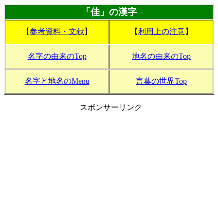
「佳」の漢字
【
参考資料・文献
】
【
利用上の注意
】
名字の由来のTop
地名の由来のTop
名字と地名のMenu
言葉の世界Top
スポンサーリンク