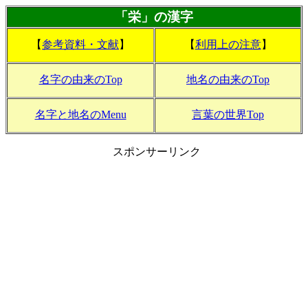
「栄」の漢字
【
参考資料・文献
】
【
利用上の注意
】
名字の由来のTop
地名の由来のTop
名字と地名のMenu
言葉の世界Top
スポンサーリンク