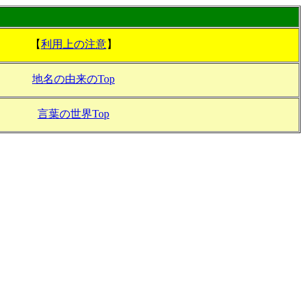
【
利用上の注意
】
地名の由来のTop
言葉の世界Top