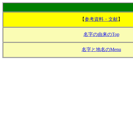
【
参考資料・文献
】
名字の由来のTop
名字と地名のMenu