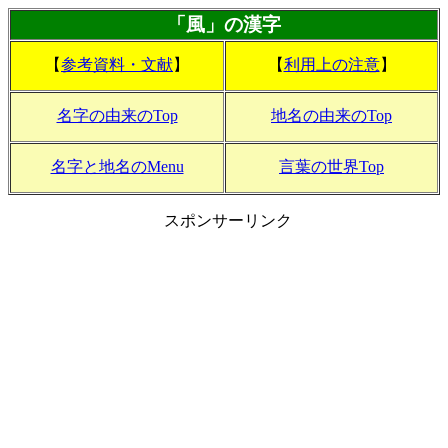
「風」の漢字
【
参考資料・文献
】
【
利用上の注意
】
名字の由来のTop
地名の由来のTop
名字と地名のMenu
言葉の世界Top
スポンサーリンク