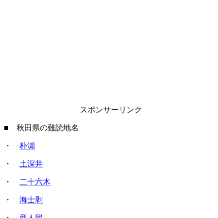
スポンサーリンク
■ 秋田県の難読地名
・
朴瀬
・
土深井
・
二十六木
・
海士剥
・
商人留