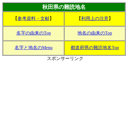
秋田県の難読地名
【
参考資料・文献
】
【
利用上の注意
】
名字の由来のTop
地名の由来のTop
名字と地名のMenu
都道府県の難読地名Top
スポンサーリンク