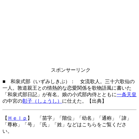
スポンサーリンク
■ 和泉式部（いずみしきぶ）： 女流歌人。三十六歌仙の
一人。敦道親王との情熱的な恋愛関係を歌物語風に書いた
「和泉式部日記」が有名。娘の小式部内侍とともに
一条天皇
の中宮の
彰子（しょうし）
に仕えた。【
出典
】
【
Ｈｅｌｐ
】 「苗字」「階位」「幼名」「通称」「諱」
「尊称」「号」「氏」「姓」などはこちらをご覧くださ
い。