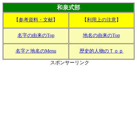
和泉式部
【
参考資料・文献
】
【
利用上の注意
】
名字の由来のTop
地名の由来のTop
名字と地名のMenu
歴史的人物のＴｏｐ
スポンサーリンク