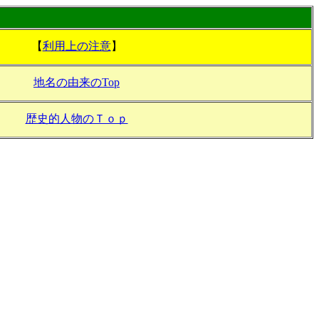
【
利用上の注意
】
地名の由来のTop
歴史的人物のＴｏｐ