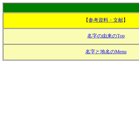
【
参考資料・文献
】
名字の由来のTop
名字と地名のMenu