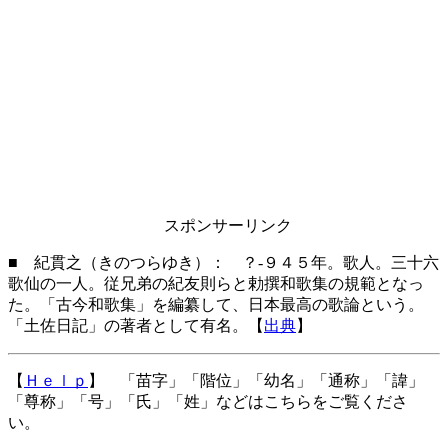
スポンサーリンク
■ 紀貫之（きのつらゆき）： ？-９４５年。歌人。三十六
歌仙の一人。従兄弟の紀友則らと勅撰和歌集の規範となっ
た。「古今和歌集」を編纂して、日本最高の歌論という。
「土佐日記」の著者として有名。【
出典
】
【
Ｈｅｌｐ
】 「苗字」「階位」「幼名」「通称」「諱」
「尊称」「号」「氏」「姓」などはこちらをご覧くださ
い。