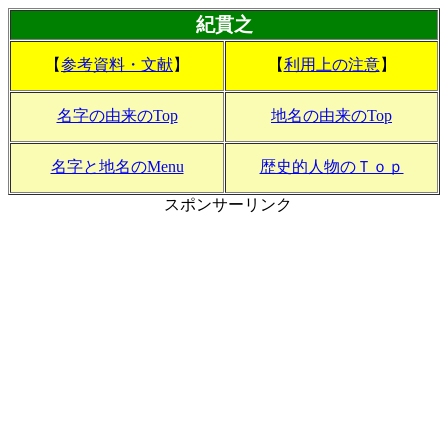
紀貫之
【
参考資料・文献
】
【
利用上の注意
】
名字の由来のTop
地名の由来のTop
名字と地名のMenu
歴史的人物のＴｏｐ
スポンサーリンク