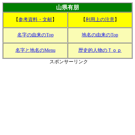
山県有朋
【
参考資料・文献
】
【
利用上の注意
】
名字の由来のTop
地名の由来のTop
名字と地名のMenu
歴史的人物のＴｏｐ
スポンサーリンク