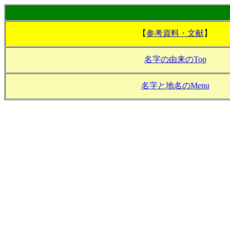
【
参考資料・文献
】
名字の由来のTop
名字と地名のMenu