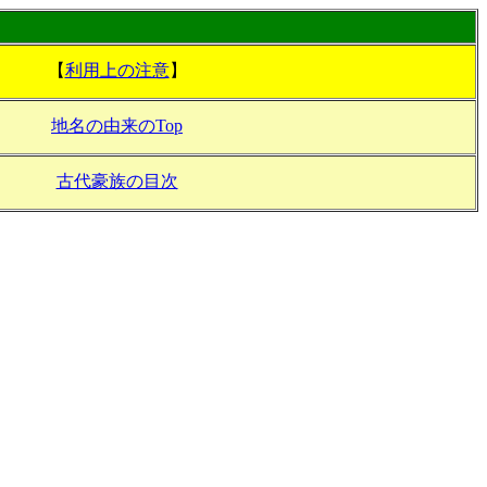
【
利用上の注意
】
地名の由来のTop
古代豪族の目次