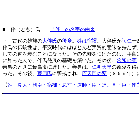
■ 伴（とも）氏：
「伴」の名字の由来
・ 古代の雄族の
大伴氏
の
後裔
。
姓は宿禰
。大伴氏が
弘仁
十
伴氏の伝統性は、平安時代にはほとんど実質的意味を持たず
しての道を歩むことになった。その先鞭をつけたのは、弁官
に昇った人で、伴氏発展の基礎を築いた。その後、
承和の変
善男のときに最高潮に達した。善男は、
仁明天皇
の寵愛を得
った。その後、
藤原氏
に警戒され、
応天門の変
（８６６年）
【
姓：真人・朝臣・宿禰・忌寸・道師・臣・連。直・臣・使