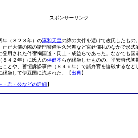
スポンサーリンク
四年（８２３年）の
淳和天皇
の諱の大伴を避けて改氏したもの
、ただ大儀の際の諸門警備や久米舞など宮廷儀礼のなかで形式
に登用された伴宿禰国道・氏上・成益らであった。なかでも国
（８４２年）に氏人の
伴健岑
らが縁坐したものの、平安時代初
たことや、善愷訴訟事件（８４６年）で諸弁官を論破するなど
に縁坐して伊豆国に流された。【
出典
】
主・君・公などの詳細
】