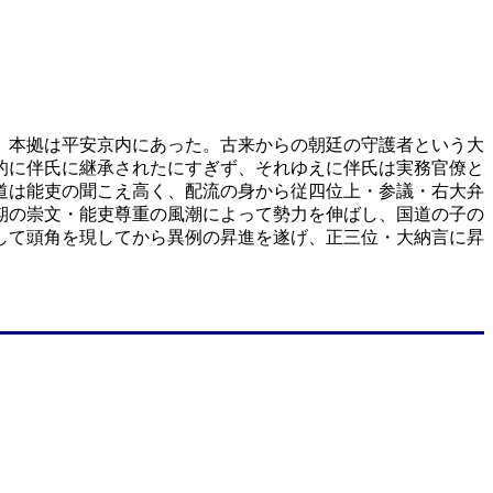
。本拠は平安京内にあった。古来からの朝廷の守護者という大
的に伴氏に継承されたにすぎず、それゆえに伴氏は実務官僚と
道は能吏の聞こえ高く、配流の身から従四位上・参議・右大弁
期の崇文・能吏尊重の風潮によって勢力を伸ばし、国道の子の
して頭角を現してから異例の昇進を遂げ、正三位・大納言に昇