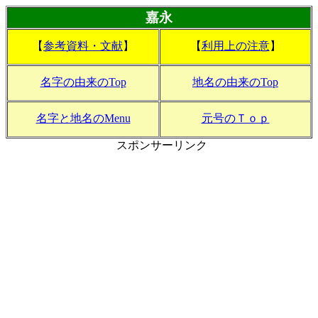
嘉永
【
参考資料・文献
】
【
利用上の注意
】
名字の由来のTop
地名の由来のTop
名字と地名のMenu
元号のＴｏｐ
スポンサーリンク