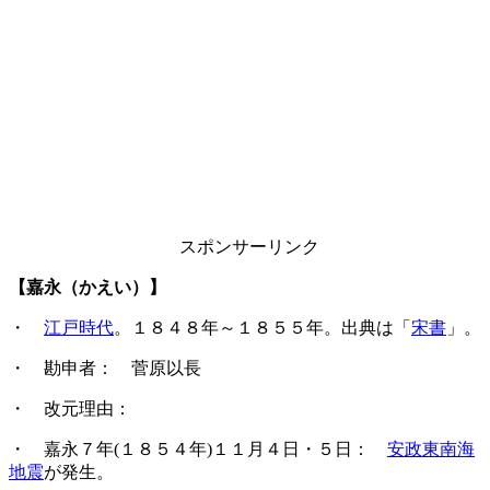
スポンサーリンク
【嘉永（かえい）】
・
江戸時代
。１８４８年～１８５５年。出典は「
宋書
」。
・ 勘申者： 菅原以長
・ 改元理由：
・ 嘉永７年(１８５４年)１１月４日・５日：
安政東南海
地震
が発生。