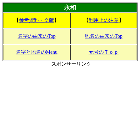
永和
【
参考資料・文献
】
【
利用上の注意
】
名字の由来のTop
地名の由来のTop
名字と地名のMenu
元号のＴｏｐ
スポンサーリンク