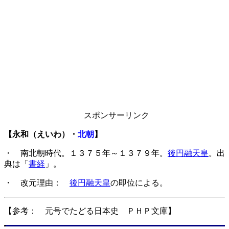
スポンサーリンク
【永和（えいわ）・
北朝
】
・ 南北朝時代。１３７５年～１３７９年。
後円融天皇
。出
典は「
書経
」。
・ 改元理由：
後円融天皇
の即位による。
【参考： 元号でたどる日本史 ＰＨＰ文庫】