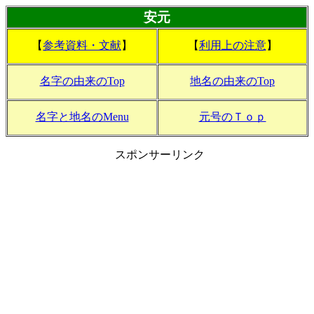
安元
【
参考資料・文献
】
【
利用上の注意
】
名字の由来のTop
地名の由来のTop
名字と地名のMenu
元号のＴｏｐ
スポンサーリンク