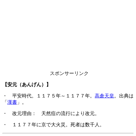
スポンサーリンク
【安元（あんげん）】
・ 平安時代。１１７５年～１１７７年。
高倉天皇
。出典は
「
漢書
」。
・ 改元理由： 天然痘の流行により改元。
・ １１７７年に京で大火災。死者は数千人。