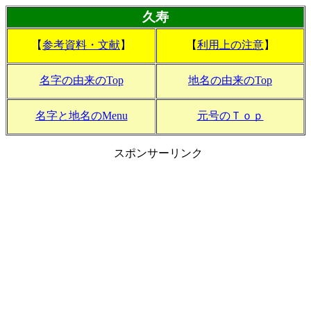
久寿
【
参考資料・文献
】
【
利用上の注意
】
名字の由来のTop
地名の由来のTop
名字と地名のMenu
元号のＴｏｐ
スポンサーリンク