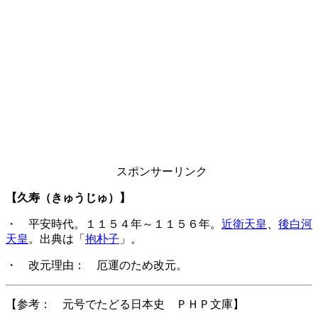
スポンサーリンク
【久寿（きゅうじゅ）】
・ 平安時代。１１５４年～１１５６年。
近衛天皇
、
後白河
天皇
。出典は「
抱朴子
」。
・ 改元理由： 厄運のため改元。
【参考： 元号でたどる日本史 ＰＨＰ文庫】