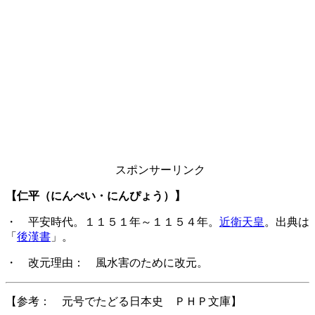
スポンサーリンク
【仁平（にんぺい・にんぴょう）】
・ 平安時代。１１５１年～１１５４年。
近衛天皇
。出典は
「
後漢書
」。
・ 改元理由： 風水害のために改元。
【参考： 元号でたどる日本史 ＰＨＰ文庫】