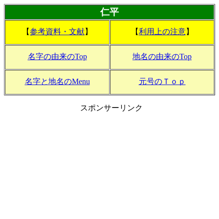
仁平
【
参考資料・文献
】
【
利用上の注意
】
名字の由来のTop
地名の由来のTop
名字と地名のMenu
元号のＴｏｐ
スポンサーリンク