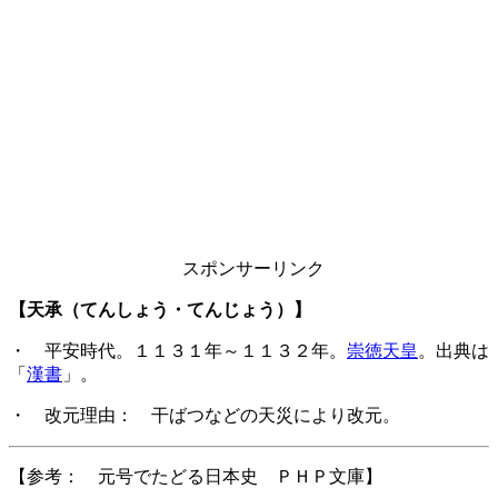
スポンサーリンク
【天承（てんしょう・てんじょう）】
・ 平安時代。１１３１年～１１３２年。
崇徳天皇
。出典は
「
漢書
」。
・ 改元理由： 干ばつなどの天災により改元。
【参考： 元号でたどる日本史 ＰＨＰ文庫】