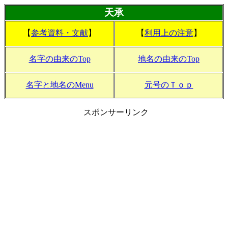
天承
【
参考資料・文献
】
【
利用上の注意
】
名字の由来のTop
地名の由来のTop
名字と地名のMenu
元号のＴｏｐ
スポンサーリンク