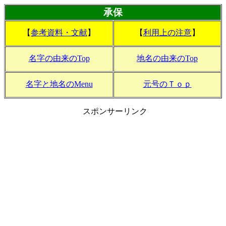
承保
【
参考資料・文献
】
【
利用上の注意
】
名字の由来のTop
地名の由来のTop
名字と地名のMenu
元号のＴｏｐ
スポンサーリンク