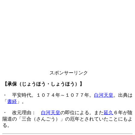
スポンサーリンク
【承保（じょうほう・しょうほう）】
・ 平安時代。１０７４年～１０７７年。
白河天皇
。出典は
「
書経
」。
・ 改元理由：
白河天皇
の即位による。また
延久
６年が陰
陽道の「三合（さんごう）」の厄年とされていたことにもよ
る。