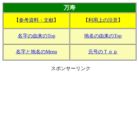
万寿
【
参考資料・文献
】
【
利用上の注意
】
名字の由来のTop
地名の由来のTop
名字と地名のMenu
元号のＴｏｐ
スポンサーリンク