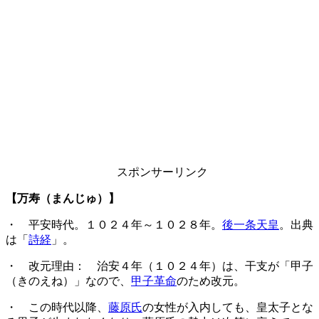
スポンサーリンク
【万寿（まんじゅ）】
・ 平安時代。１０２４年～１０２８年。
後一条天皇
。出典
は「
詩経
」。
・ 改元理由： 治安４年（１０２４年）は、干支が「甲子
（きのえね）」なので、
甲子革命
のため改元。
・ この時代以降、
藤原氏
の女性が入内しても、皇太子とな