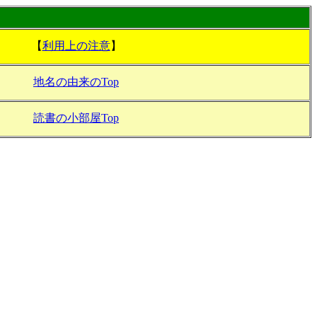
【
利用上の注意
】
地名の由来のTop
読書の小部屋Top