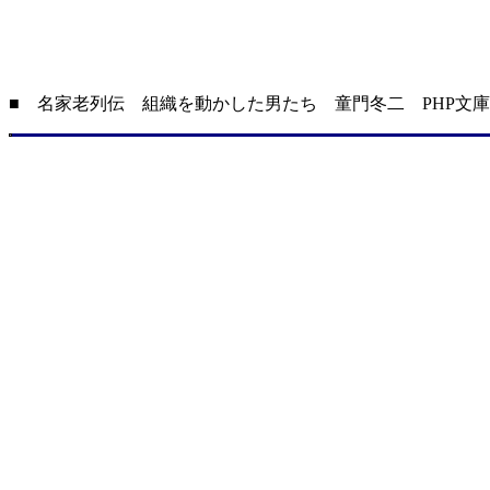
■ 名家老列伝 組織を動かした男たち 童門冬二 PHP