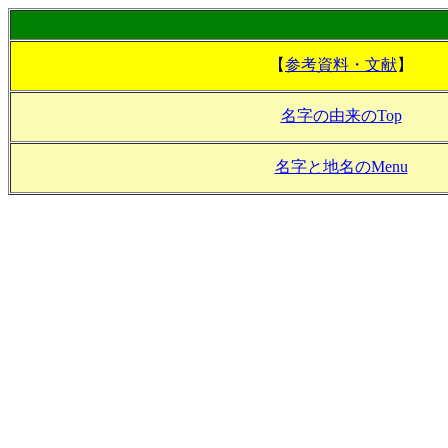
【
参考資料・文献
】
名字の由来のTop
名字と地名のMenu