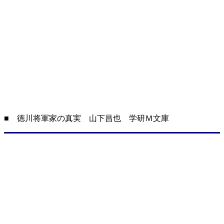
■ 徳川将軍家の真実 山下昌也 学研Ｍ文庫