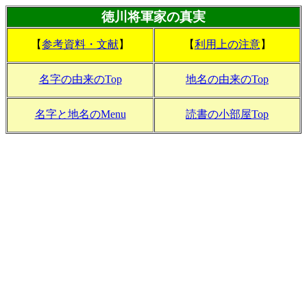
徳川将軍家の真実
【
参考資料・文献
】
【
利用上の注意
】
名字の由来のTop
地名の由来のTop
名字と地名のMenu
読書の小部屋Top