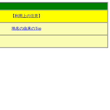
【
利用上の注意
】
地名の由来のTop