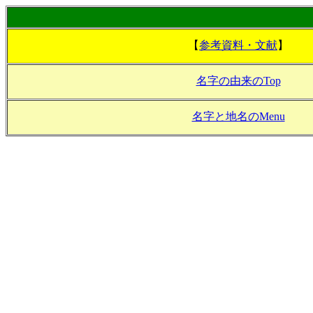
【
参考資料・文献
】
名字の由来のTop
名字と地名のMenu