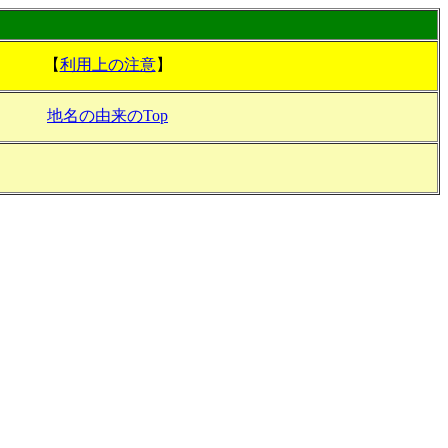
【
利用上の注意
】
地名の由来のTop