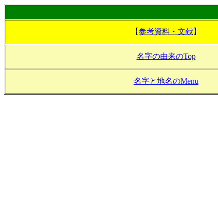
【
参考資料・文献
】
名字の由来のTop
名字と地名のMenu