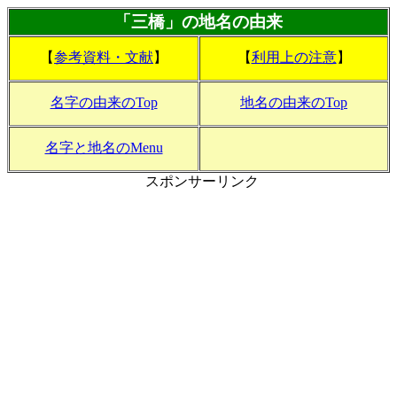
「三橋」の地名の由来
【
参考資料・文献
】
【
利用上の注意
】
名字の由来のTop
地名の由来のTop
名字と地名のMenu
スポンサーリンク