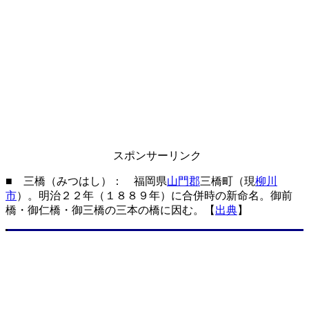
スポンサーリンク
■ 三橋（みつはし）： 福岡県
山門郡
三橋町（現
柳川
市
）。明治２２年（１８８９年）に合併時の新命名。御前
橋・御仁橋・御三橋の三本の橋に因む。【
出典
】