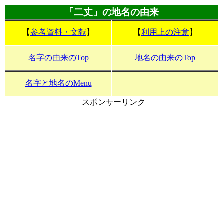
「二丈」の地名の由来
【
参考資料・文献
】
【
利用上の注意
】
名字の由来のTop
地名の由来のTop
名字と地名のMenu
スポンサーリンク