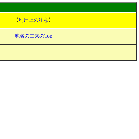
【
利用上の注意
】
地名の由来のTop