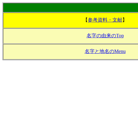
【
参考資料・文献
】
名字の由来のTop
名字と地名のMenu