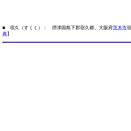
■ 宿久（すくく）： 摂津国島下郡宿久郷。大阪府
茨木市
典
】