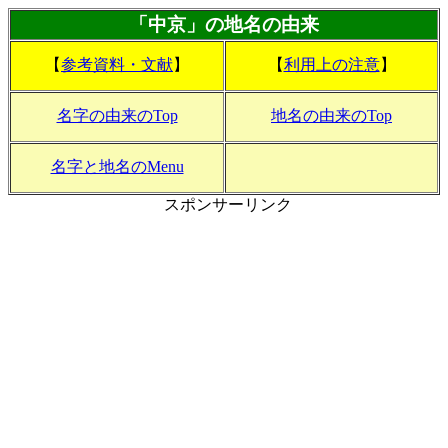
「中京」の地名の由来
【
参考資料・文献
】
【
利用上の注意
】
名字の由来のTop
地名の由来のTop
名字と地名のMenu
スポンサーリンク