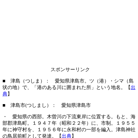
スポンサーリンク
■ 津島（つしま）： 愛知県津島市。ツ（港）・シマ（島
状の地）で、「港のある川に囲まれた所」という地名。【
出
典
】
■ 津島市(つしまし）： 愛知県津島市
・ 愛知県の西部。木曽川の下流東岸に位置する。もと、海
部郡津島町。１９４７年（昭和２２年）に、市制。１９５５
年に神守村を、１９５６年に永和村の一部を編入。津島神社
の鳥居前町として発達。【
出典
】