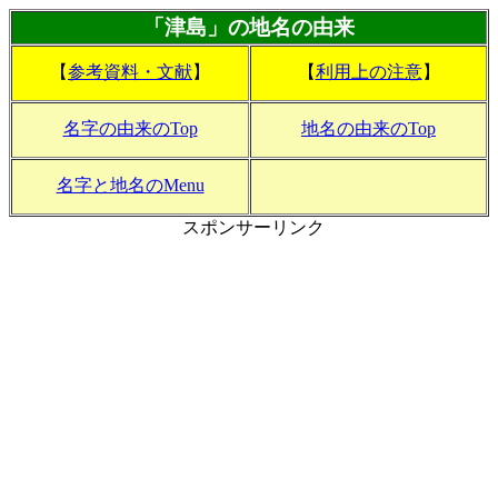
「津島」の地名の由来
【
参考資料・文献
】
【
利用上の注意
】
名字の由来のTop
地名の由来のTop
名字と地名のMenu
スポンサーリンク