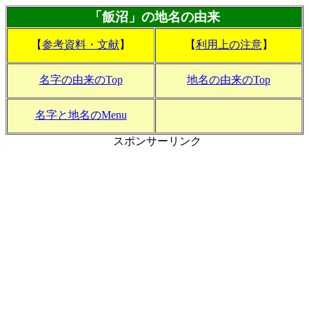
「飯沼」の地名の由来
【
参考資料・文献
】
【
利用上の注意
】
名字の由来のTop
地名の由来のTop
名字と地名のMenu
スポンサーリンク