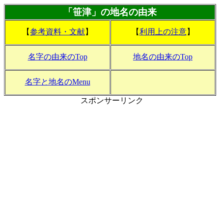
「笹津」の地名の由来
【
参考資料・文献
】
【
利用上の注意
】
名字の由来のTop
地名の由来のTop
名字と地名のMenu
スポンサーリンク