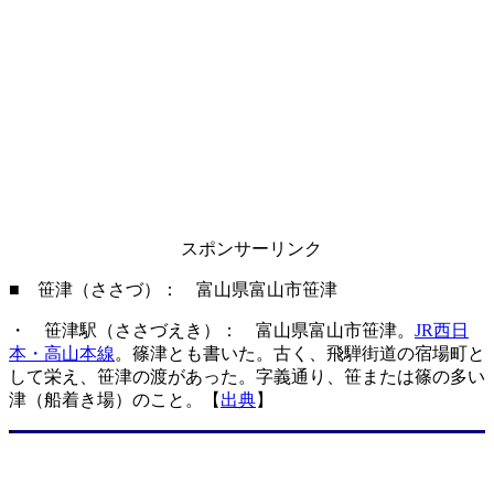
スポンサーリンク
■ 笹津（ささづ）： 富山県富山市笹津
・ 笹津駅（ささづえき）： 富山県富山市笹津。
JR西日
本・高山本線
。篠津とも書いた。古く、飛騨街道の宿場町と
して栄え、笹津の渡があった。字義通り、笹または篠の多い
津（船着き場）のこと。【
出典
】