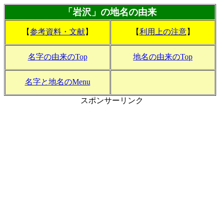
「岩沢」の地名の由来
【
参考資料・文献
】
【
利用上の注意
】
名字の由来のTop
地名の由来のTop
名字と地名のMenu
スポンサーリンク