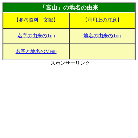
「宮山」の地名の由来
【
参考資料・文献
】
【
利用上の注意
】
名字の由来のTop
地名の由来のTop
名字と地名のMenu
スポンサーリンク