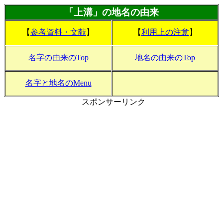
「上溝」の地名の由来
【
参考資料・文献
】
【
利用上の注意
】
名字の由来のTop
地名の由来のTop
名字と地名のMenu
スポンサーリンク