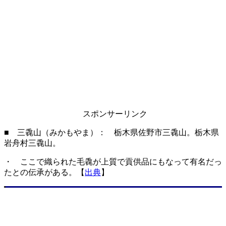
スポンサーリンク
■ 三毳山（みかもやま）： 栃木県佐野市三毳山。栃木県
岩舟村三毳山。
・ ここで織られた毛毳が上質で貢供品にもなって有名だっ
たとの伝承がある。【
出典
】