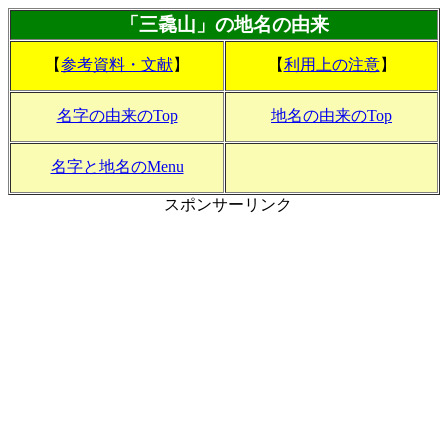
「三毳山」の地名の由来
【
参考資料・文献
】
【
利用上の注意
】
名字の由来のTop
地名の由来のTop
名字と地名のMenu
スポンサーリンク