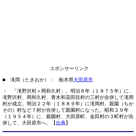
スポンサーリンク
■ 滝岡（たきおか）： 栃木県
大田原市
・ 「滝野沢村＋岡和久村」。明治８年（１８７５年）に、
滝野沢村、岡和久村、青木和花田目村の三村が合併して滝岡
村が成立。明治２２年（１８８９年）に滝岡村、親園（ちか
その）村など７村が合併して親園村になった。昭和２９年
（１９５４年）に、親園村、大田原町、金田村の３町村が合
併して、大田原市へ。【
出典
】