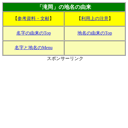
「滝岡」の地名の由来
【
参考資料・文献
】
【
利用上の注意
】
名字の由来のTop
地名の由来のTop
名字と地名のMenu
スポンサーリンク