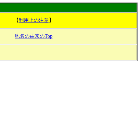
【
利用上の注意
】
地名の由来のTop