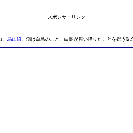
スポンサーリンク
山。
烏山線
。鴻は白鳥のこと。白鳥が舞い降りたことを祝う記