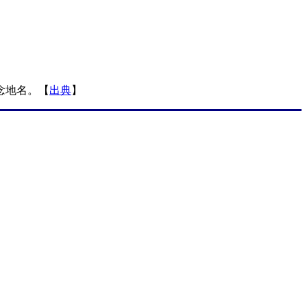
念地名。【
出典
】