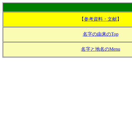
【
参考資料・文献
】
名字の由来のTop
名字と地名のMenu