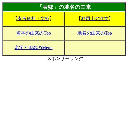
「表郷」の地名の由来
【
参考資料・文献
】
【
利用上の注意
】
名字の由来のTop
地名の由来のTop
名字と地名のMenu
スポンサーリンク