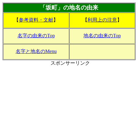
「坂町」の地名の由来
【
参考資料・文献
】
【
利用上の注意
】
名字の由来のTop
地名の由来のTop
名字と地名のMenu
スポンサーリンク