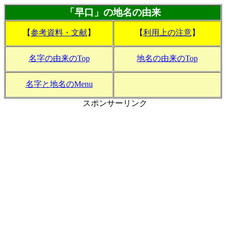
「早口」の地名の由来
【
参考資料・文献
】
【
利用上の注意
】
名字の由来のTop
地名の由来のTop
名字と地名のMenu
スポンサーリンク